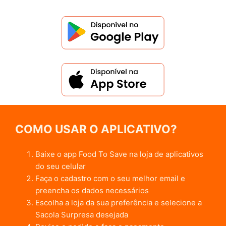
COMO USAR O APLICATIVO?
Baixe o app Food To Save na loja de aplicativos
do seu celular
Faça o cadastro com o seu melhor email e
preencha os dados necessários
Escolha a loja da sua preferência e selecione a
Sacola Surpresa desejada