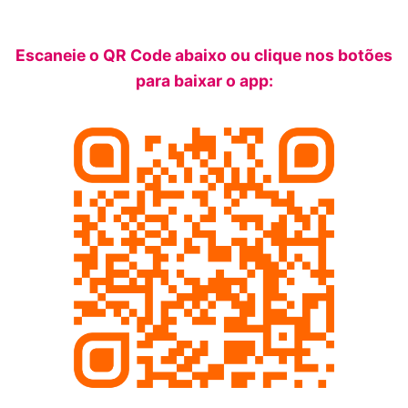
Escaneie o QR Code abaixo ou clique nos botões
para baixar o app: