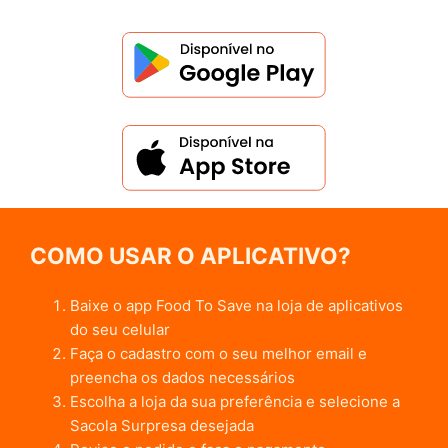
COMO USAR O APLICATIVO?
Baixe o app Food To Save na loja de aplicativos
do seu celular
Faça o cadastro com o seu melhor email e
preencha os dados necessários
Escolha a loja da sua preferência e selecione a
Sacola Surpresa desejada