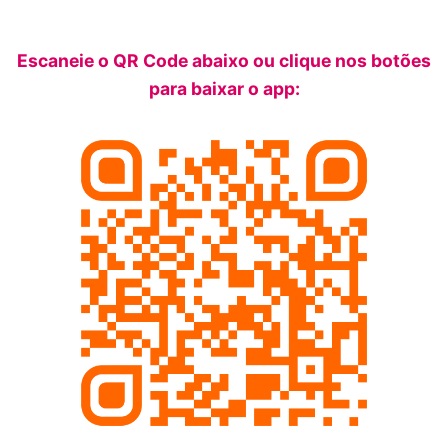
Escaneie o QR Code abaixo ou clique nos botões
para baixar o app: